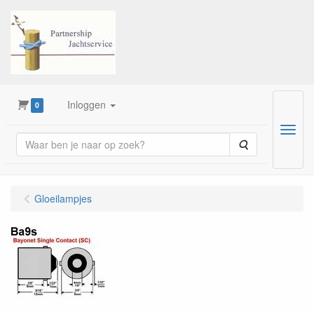
Inloggen
0
Menu
Zoeken
Gloeilampjes