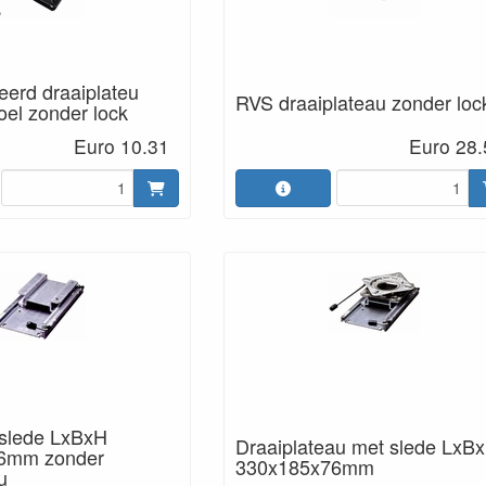
eerd draaiplateu
RVS draaiplateau zonder loc
toel zonder lock
Euro 10.31
Euro 28.
 slede LxBxH
Draaiplateau met slede LxB
6mm zonder
330x185x76mm
u