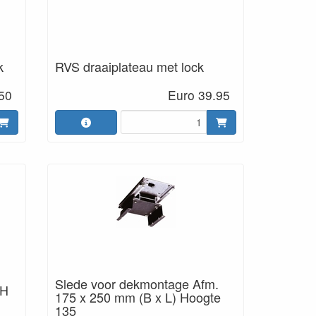
k
RVS draaiplateau met lock
50
Euro 39.95
Slede voor dekmontage Afm.
xH
175 x 250 mm (B x L) Hoogte
135