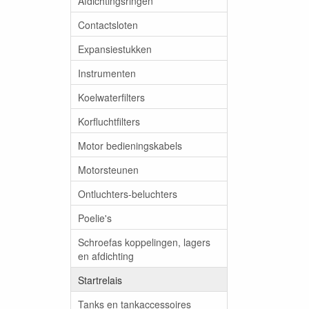
Afdichtingsringen
Contactsloten
Expansiestukken
Instrumenten
Koelwaterfilters
Korfluchtfilters
Motor bedieningskabels
Motorsteunen
Ontluchters-beluchters
Poelie's
Schroefas koppelingen, lagers
en afdichting
Startrelais
Tanks en tankaccessoires