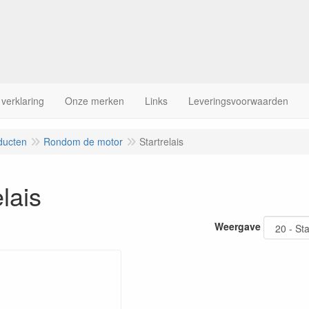
 verklaring
Onze merken
Links
Leveringsvoorwaarden
ducten
Rondom de motor
Startrelais
elais
Weergave