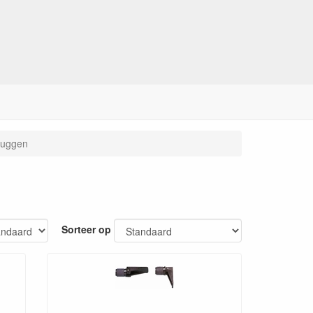
luggen
Sorteer op