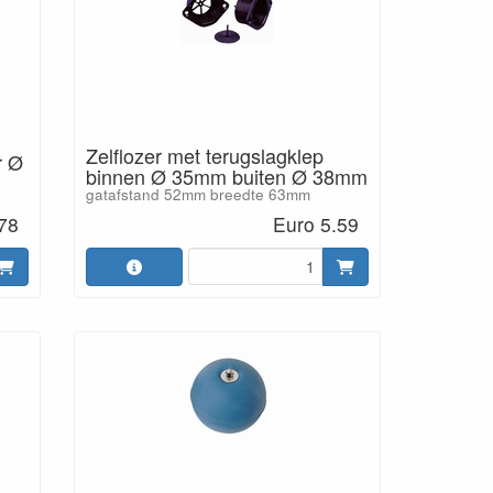
Zelflozer met terugslagklep
r Ø
binnen Ø 35mm buiten Ø 38mm
gatafstand 52mm breedte 63mm
78
Euro 5.59