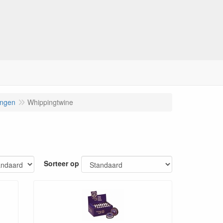
ingen
Whippingtwine
Sorteer op