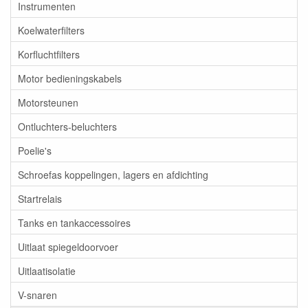
Instrumenten
Koelwaterfilters
Korfluchtfilters
Motor bedieningskabels
Motorsteunen
Ontluchters-beluchters
Poelie's
Schroefas koppelingen, lagers en afdichting
Startrelais
Tanks en tankaccessoires
Uitlaat spiegeldoorvoer
Uitlaatisolatie
V-snaren