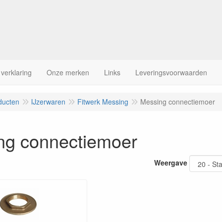
 verklaring
Onze merken
Links
Leveringsvoorwaarden
ducten
IJzerwaren
Fitwerk Messing
Messing connectiemoer
ng connectiemoer
Weergave