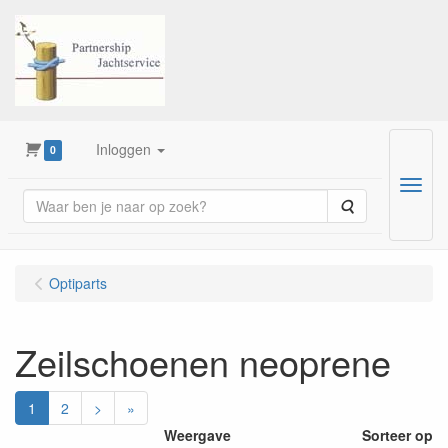
Inloggen
0
Menu
Zoeken
Optiparts
Zeilschoenen neoprene
1
2
>
»
Weergave
Sorteer op