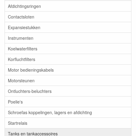
Afdichtingsringen
Contactsloten
Expansiestukken
Instrumenten
Koelwaterfilters
Korfluchtfilters
Motor bedieningskabels
Motorsteunen
Ontluchters-beluchters
Poelie's
Schroefas koppelingen, lagers en afdichting
Startrelais
Tanks en tankaccessoires