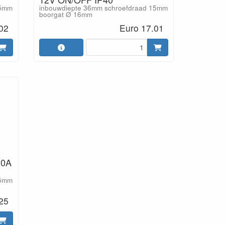
15mm
inbouwdiepte 36mm schroefdraad 15mm
boorgat Ø 16mm
02
Euro 17.01
20A
15mm
25