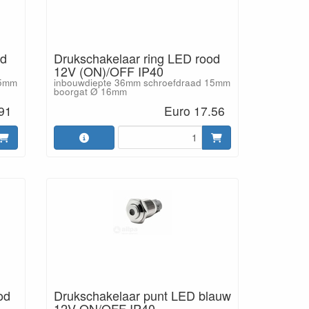
od
Drukschakelaar ring LED rood
12V (ON)/OFF IP40
15mm
inbouwdiepte 36mm schroefdraad 15mm
boorgat Ø 16mm
91
Euro 17.56
od
Drukschakelaar punt LED blauw
12V ON/OFF IP40