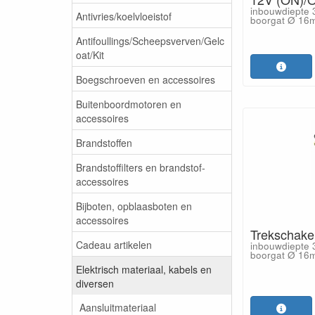
inbouwdiepte
Antivries/koelvloeistof
boorgat Ø 16
Antifoullings/Scheepsverven/Gelc
oat/Kit
Boegschroeven en accessoires
Buitenboordmotoren en
accessoires
Brandstoffen
Brandstoffilters en brandstof-
accessoires
Bijboten, opblaasboten en
accessoires
Trekschake
Cadeau artikelen
inbouwdiepte
boorgat Ø 16
Elektrisch materiaal, kabels en
diversen
Aansluitmateriaal