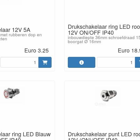
Drukschakelaar ring LED ro
laar 12V 5A
12V ON/OFF IP40
s met rubberen dop en
inbouwdiepte 36mm schroefdraad 
cten
boorgat Ø 16mm
Euro 3.25
Euro 18.
laar ring LED Blauw
Drukschakelaar punt LED ro
OFF IP40
12V (ON)/OFF IP40