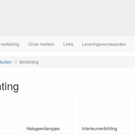
 verklaring
Onze merken
Links
Leveringsvoorwaarden
ducten
Verlichting
hting
Halogeenlampjes
Interieurverlichting