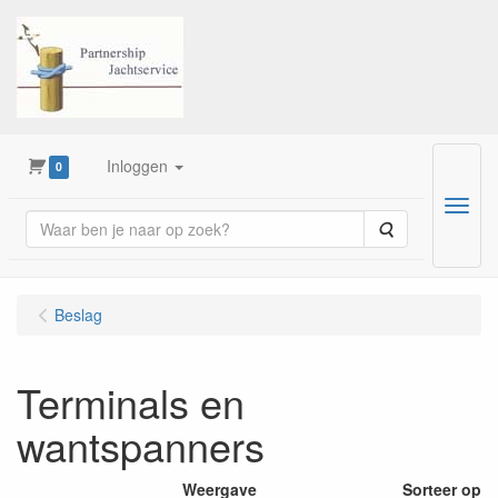
Inloggen
0
Menu
Zoeken
Beslag
Terminals en
wantspanners
Weergave
Sorteer op