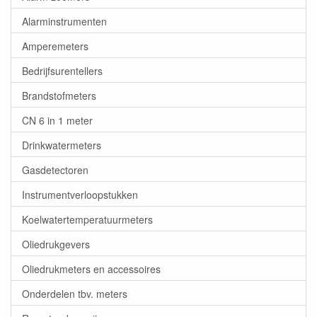
Alarminstrumenten
Amperemeters
Bedrijfsurentellers
Brandstofmeters
CN 6 in 1 meter
Drinkwatermeters
Gasdetectoren
Instrumentverloopstukken
Koelwatertemperatuurmeters
Oliedrukgevers
Oliedrukmeters en accessoires
Onderdelen tbv. meters