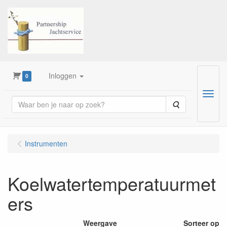
Inloggen
0
Menu
Zoeken
Instrumenten
Koelwatertemperatuurmet
ers
Weergave
Sorteer op