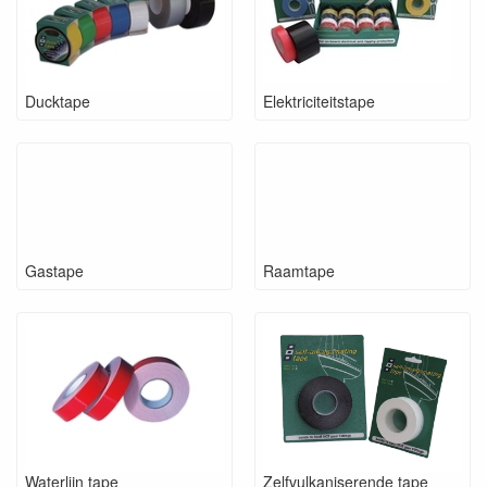
Ducktape
Elektriciteitstape
Gastape
Raamtape
Waterlijn tape
Zelfvulkaniserende tape