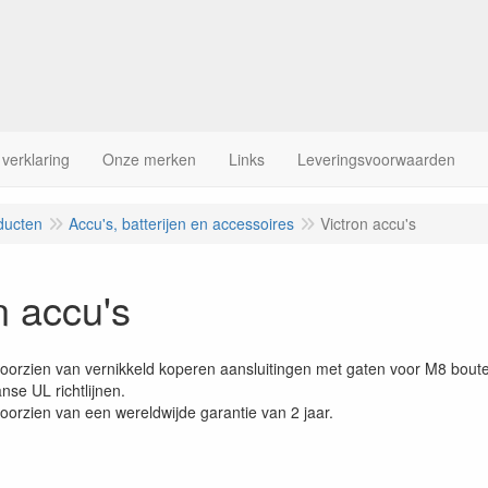
 verklaring
Onze merken
Links
Leveringsvoorwaarden
ducten
Accu's, batterijen en accessoires
Victron accu's
n accu's
n voorzien van vernikkeld koperen aansluitingen met gaten voor M8 bou
se UL richtlijnen.
 voorzien van een wereldwijde garantie van 2 jaar.