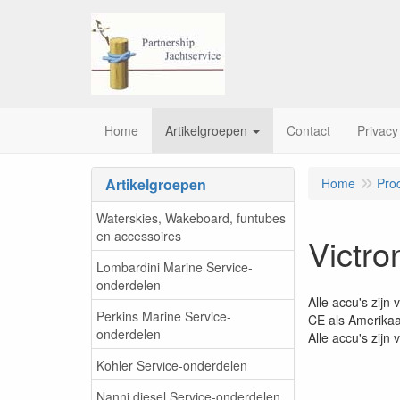
Home
Artikelgroepen
Contact
Privacy
Artikelgroepen
Home
Pro
Waterskies, Wakeboard, funtubes
en accessoires
Victro
Lombardini Marine Service-
onderdelen
Alle accu's zij
Perkins Marine Service-
CE als Amerikaan
onderdelen
Alle accu's zijn
Kohler Service-onderdelen
Nanni diesel Service-onderdelen