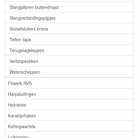
Slangpilaren buitendraad
Slangverbindingspijpjes
Snelafsluiters brons
Teflon tape
Terugslagkleppen
Verloopsokken
Waterscheppen
Fitwerk RVS
Harpsluitingen
Holnieten
Karabijnhaken
Kettingwartels
Luikringen