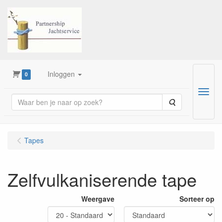
Inloggen
0
Menu
Zoeken
Tapes
Zelfvulkaniserende tape
Weergave
Sorteer op