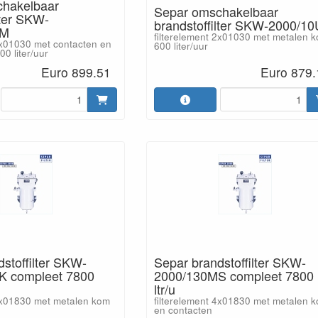
chakelbaar
Separ omschakelbaar
lter SKW-
brandstoffilter SKW-2000/1
KM
filterelement 2x01030 met metalen 
2x01030 met contacten en
600 liter/uur
0 liter/uur
Euro 899.51
Euro 879.
stoffilter SKW-
Separ brandstoffilter SKW-
K compleet 7800
2000/130MS compleet 7800
ltr/u
 4x01830 met metalen kom
filterelement 4x01830 met metalen 
en contacten