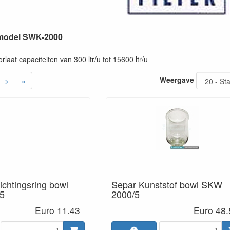
s model SWK-2000
rlaat capaciteiten van 300 ltr/u tot 15600 ltr/u
Weergave
>
»
ichtingsring bowl
Separ Kunststof bowl SKW
5
2000/5
Euro 11.43
Euro 48.