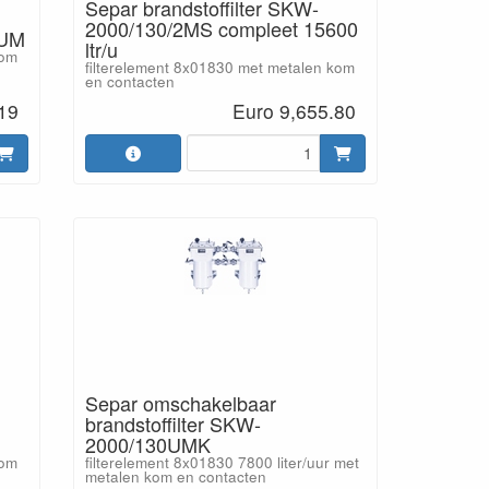
Separ brandstoffilter SKW-
2000/130/2MS compleet 15600
0UM
ltr/u
kom
filterelement 8x01830 met metalen kom
en contacten
19
Euro 9,655.80
Separ omschakelbaar
brandstoffilter SKW-
2000/130UMK
kom
filterelement 8x01830 7800 liter/uur met
metalen kom en contacten