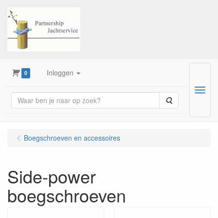
Inloggen
0
Menu
Zoeken
Boegschroeven en accessoires
Side-power
boegschroeven