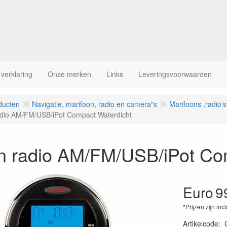
 verklaring
Onze merken
Links
Leveringsvoorwaarden
ducten
Navigatie, marifoon, radio en camera"s
Marifoons ,radio'
dio AM/FM/USB/iPot Compact Waterdicht
n radio AM/FM/USB/iPot Co
Euro
9
*Prijzen zijn inc
Artikelcode
: