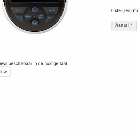
C1012SICN0
0 ster(ren) m
Aantal
iews beschikbaar in de huidige taal
view