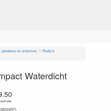
s, speakers en antennes
Radio's
mpact Waterdicht
9.50
lusief btw
CMS30RTL